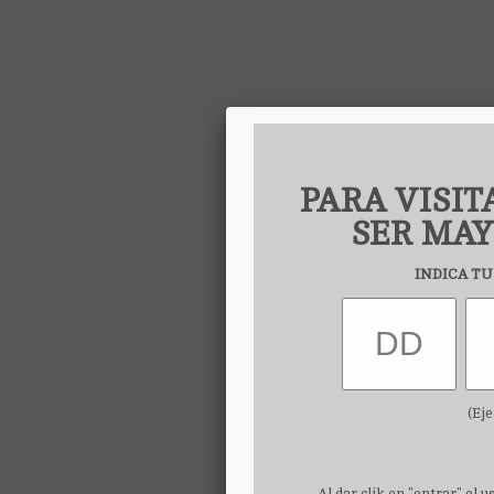
PARA VISIT
SER MAY
INDICA TU
(Ej