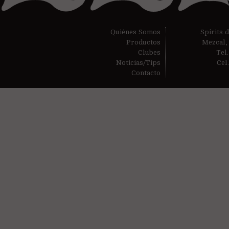
Quiénes Somos
Spirits 
Productos
Mezcal,
Clubes
Tel
Noticias/Tips
Cel
Contacto