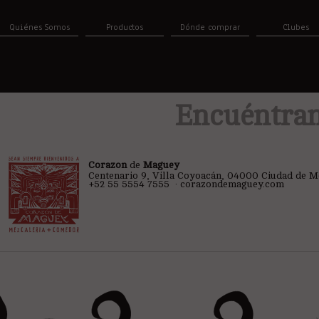
Quiénes Somos
Productos
Dónde comprar
Clubes
Encuéntran
Corazon
de
Maguey
Centenario 9, Villa Coyoacán, 04000 Ciudad de Méx
+52 55 5554 7555 ‎ ·
corazondemaguey.com